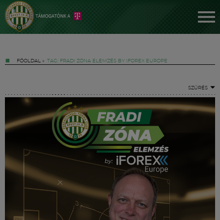
FŐOLDAL
»
TAG: FRADI ZÓNA ELEMZÉS BY IFOREX EUROPE
SZŰRÉS
Jegyek
FM YouTube +
Hírek