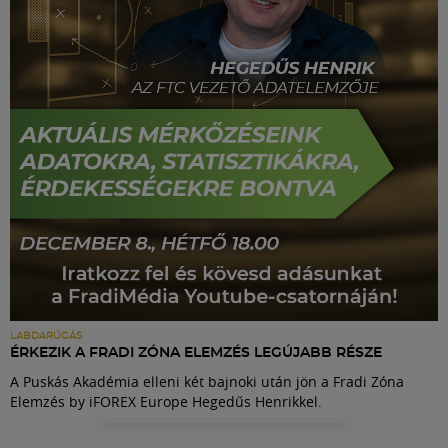
Labdarúgás
Szakosztályok
Meccscenter
Klub
Szolgáltatások
Shop
LABDARÚGÁS
ÉRKEZIK A FRADI ZÓNA ELEMZÉS LEGÚJABB RÉSZE
A Puskás Akadémia elleni két bajnoki után jön a Fradi Zóna
Közösség
Elemzés by iFOREX Europe Hegedűs Henrikkel.