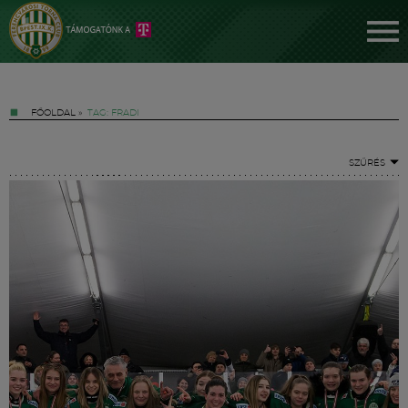
FŐOLDAL
»
TAG: FRADI
SZŰRÉS
Jegyek
FM YouTube +
Hírek