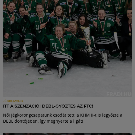
Labdarúgás
Szakosztályok
Meccscenter
Klub
Szolgáltatások
Shop
JÉGKORONG
ITT A SZENZÁCIÓ! DEBL-GYŐZTES AZ FTC!
Női jégkorongcsapatunk csodát tett, a KHM II-t is legyőzte a
Közösség
DEBL döntőjében, így megnyerte a ligát!