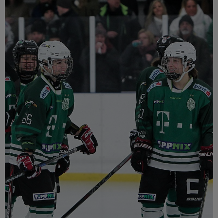
Múzeum
English