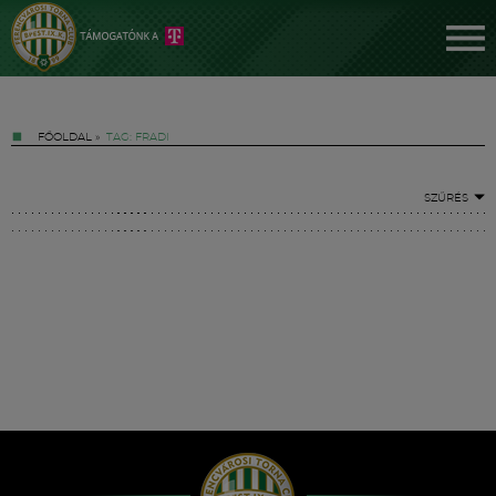
FŐOLDAL
»
TAG: FRADI
SZŰRÉS
Jegyek
FM YouTube +
Hírek