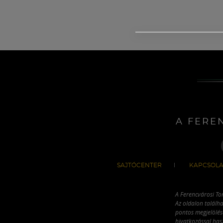
A FERE
SAJTÓCENTER
KAPCSOLA
A Ferencvárosi To
Az oldalon találha
pontos megjelölésé
hivatkozással has