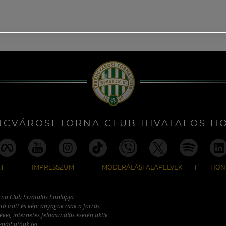
NCVÁROSI TORNA CLUB HIVATALOS H
T
IMPRESSZUM
MODERÁLÁSI ALAPELVEK
HON
rna Club hivatalos honlapja
tó írott és képi anyagok csak a forrás
vel, internetes felhasználás esetén aktív
ználhatóak fel.