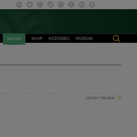
SHOP
KÖZÖSSÉG
MÚZEUM
JEGYEK
SZŰRŐK TÖRLÉSE