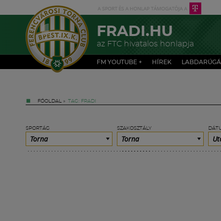
FRADI.HU
az FTC hivatalos honlapja
FM YOUTUBE +
HÍREK
LABDARÚGÁ
FŐOLDAL
»
TAG: FRADI
SPORTÁG
SZAKOSZTÁLY
DÁT
Torna
Torna
Ut