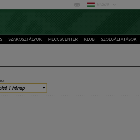
MAGYAR
S
SZAKOSZTÁLYOK
MECCSCENTER
KLUB
SZOLGÁLTATÁSOK
UM
olsó 1 hónap