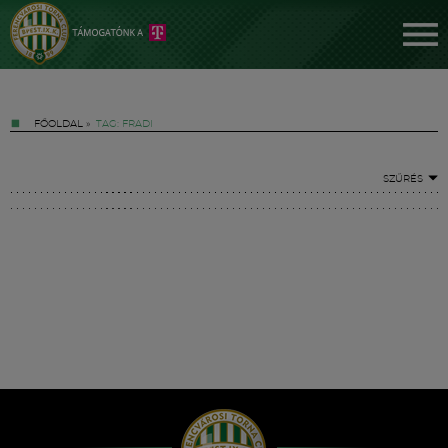
FŐOLDAL
»
TAG: FRADI
SZŰRÉS
Jegyek
FM YouTube +
Hírek