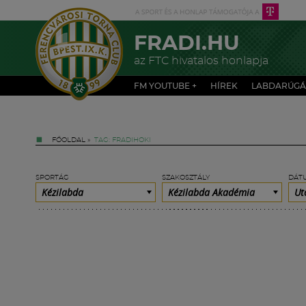
FRADI.HU
az FTC hivatalos honlapja
FM YOUTUBE +
HÍREK
LABDARÚGÁ
FŐOLDAL
»
TAG: FRADIHOKI
SPORTÁG
SZAKOSZTÁLY
DÁT
Kézilabda
Kézilabda Akadémia
Ut