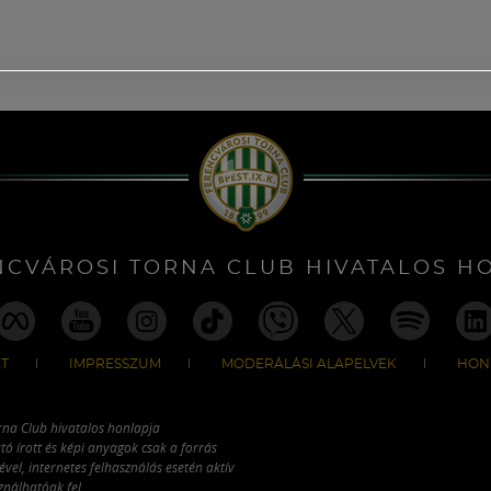
NCVÁROSI TORNA CLUB HIVATALOS H
T
IMPRESSZUM
MODERÁLÁSI ALAPELVEK
HON
rna Club hivatalos honlapja
tó írott és képi anyagok csak a forrás
vel, internetes felhasználás esetén aktív
ználhatóak fel.