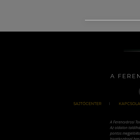
A FERE
SAJTÓCENTER
KAPCSOLA
A Ferencvárosi To
Az oldalon találha
pontos megjelölésé
hivatkozással has