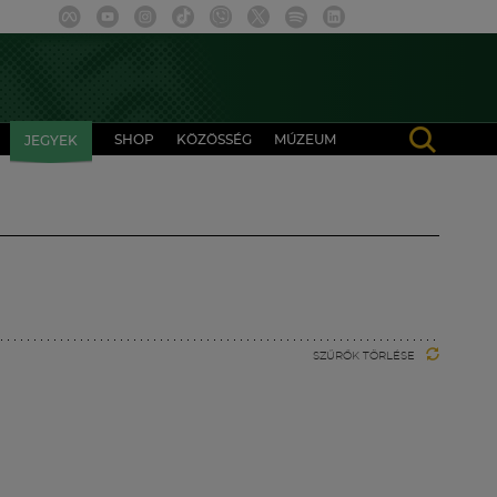
SHOP
KÖZÖSSÉG
MÚZEUM
JEGYEK
SZŰRŐK TÖRLÉSE