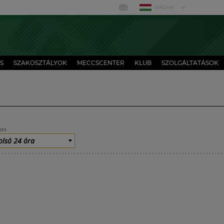
MAGYAR
S
SZAKOSZTÁLYOK
MECCSCENTER
KLUB
SZOLGÁLTATÁSOK
UM
olsó 24 óra