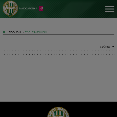
FŐOLDAL
»
TAG: FRADIHOKI
SZŰRÉS
Jegyek
FM YouTube +
Hírek