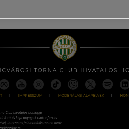
NCVÁROSI TORNA CLUB HIVATALOS H
T
IMPRESSZUM
MODERÁLÁSI ALAPELVEK
HON
rna Club hivatalos honlapja
tó írott és képi anyagok csak a forrás
vel, internetes felhasználás esetén aktív
ználhatóak fel.