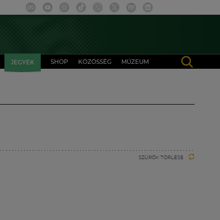
SHOP
KÖZÖSSÉG
MÚZEUM
JEGYEK
SZŰRŐK TÖRLÉSE