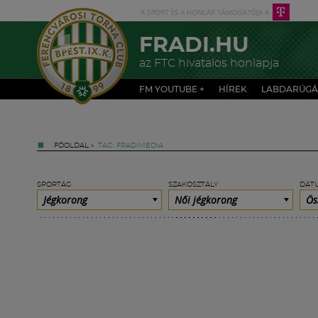
FRADI.HU
az FTC hivatalos honlapja
FM YOUTUBE +
HÍREK
LABDARÚGÁ
FŐOLDAL
»
TAG: FRADIMEDIA
SPORTÁG
SZAKOSZTÁLY
DÁT
Jégkorong
Női jégkorong
Ös