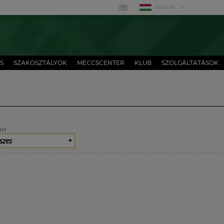
MAGYAR
S
SZAKOSZTÁLYOK
MECCSCENTER
KLUB
SZOLGÁLTATÁSOK
UM
szes