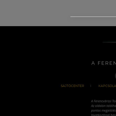
A FERE
SAJTÓCENTER
KAPCSOLA
A Ferencvárosi To
Az oldalon találha
pontos megjelölésé
hivatkozással has