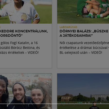
S
LABDARÚGÁS
A KEDDRE KONCENTRÁLUNK,
DÖRNYEI BALÁZS: „BÜSZK
 SORSDÖNTŐ"
A JÁTÉKOSAIMRA!”
 gólos Fogl Katalin, a 16
Női csapatunk vezetőedzőjén
ütáló Böröcz Bettina, és
értékelése a drámai búcsúval 
lázs értékeltek – VIDEÓ!
BL-selejtező után – VIDEÓ!