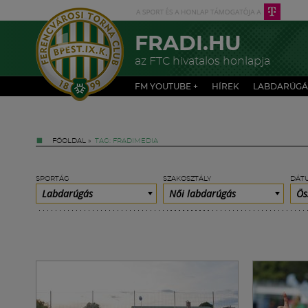
FRADI.HU
az FTC hivatalos honlapja
FM YOUTUBE +
HÍREK
LABDARÚGÁ
FŐOLDAL
»
TAG: FRADIMEDIA
SPORTÁG
SZAKOSZTÁLY
DÁT
Labdarúgás
Női labdarúgás
Ös