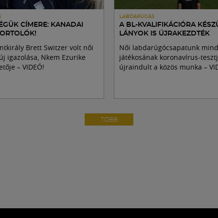
S
LABDARÚGÁS
ÉGÜK CÍMERE: KANADAI
A BL-KVALIFIKÁCIÓRA KÉS
PORTOLÓK!
LÁNYOK IS ÚJRAKEZDTÉK
ntkirály Brett Switzer volt női
Női labdarúgócsapatunk min
 új igazolása, Nkem Ezurike
játékosának koronavírus-tesztj
tője – VIDEÓ!
újraindult a közös munka – VI
TÖBB