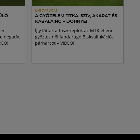
LABDARÚGÁS
ZÜLŐ
A GYŐZELEM TITKA: SZÍV, AKARAT ÉS
KABALAING – DÖRNYEI
den
Így látták a főszereplők az MTK elleni
e negatív,
győztes női labdarúgó BL-kvalifikációs
DEÓ!
párharcot – VIDEÓ!