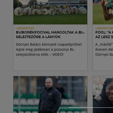
LABDARÚGÁS
LABDARÚGÁ
BUBORÉKFOCIVAL HANGOLTAK A BL-
FOGL: "
SELEJTEZŐRE A LÁNYOK
AZ LESZ
Dörnyei Balázs könnyed csapatépítővel
A „másfél”
lepte meg játékosait a pozsonyi BL-
évesen deb
selejtezőtorna előtt – VIDEÓ!
Dörnyei Ba