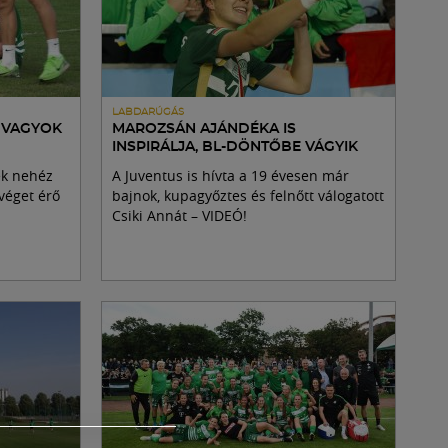
LABDARÚGÁS
E VAGYOK
MAROZSÁN AJÁNDÉKA IS
INSPIRÁLJA, BL-DÖNTŐBE VÁGYIK
ek nehéz
A Juventus is hívta a 19 évesen már
véget érő
bajnok, kupagyőztes és felnőtt válogatott
Csiki Annát – VIDEÓ!