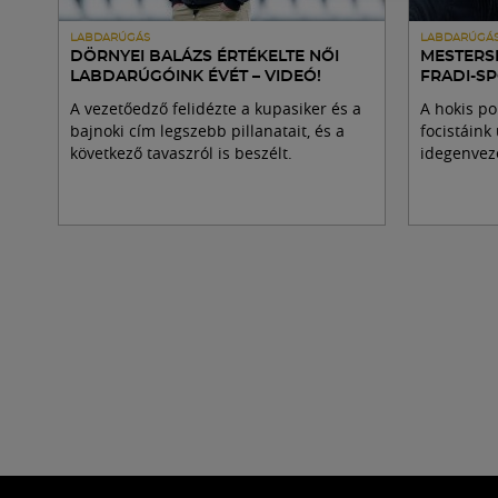
LABDARÚGÁS
LABDARÚGÁ
DÖRNYEI BALÁZS ÉRTÉKELTE NŐI
MESTERS
LABDARÚGÓINK ÉVÉT – VIDEÓ!
FRADI-S
A vezetőedző felidézte a kupasiker és a
A hokis po
bajnoki cím legszebb pillanatait, és a
focistáink
következő tavaszról is beszélt.
idegenveze