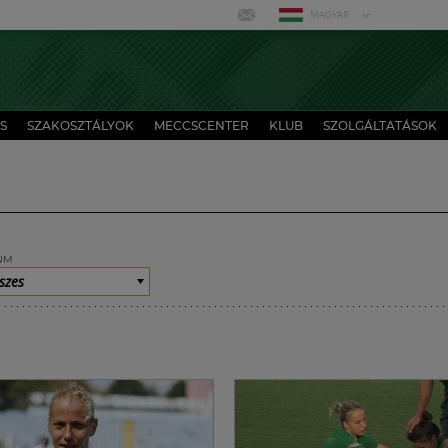
MAGYAR
S
SZAKOSZTÁLYOK
MECCSCENTER
KLUB
SZOLGÁLTATÁSOK
UM
szes