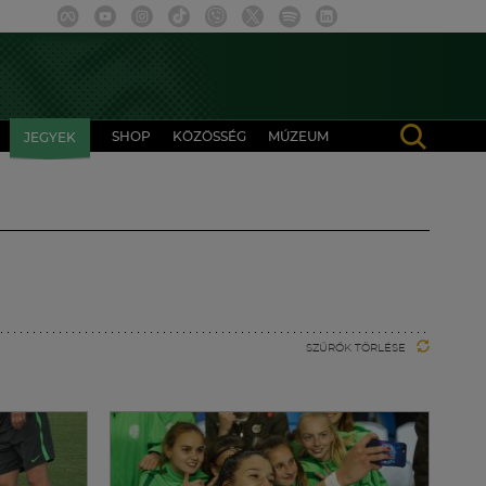
SHOP
KÖZÖSSÉG
MÚZEUM
JEGYEK
SZŰRŐK TÖRLÉSE