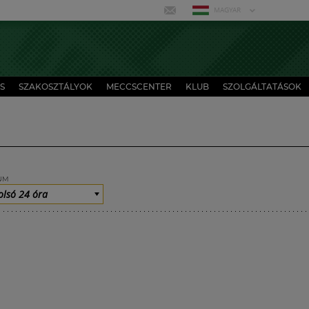
MAGYAR
S
SZAKOSZTÁLYOK
MECCSCENTER
KLUB
SZOLGÁLTATÁSOK
UM
olsó 24 óra