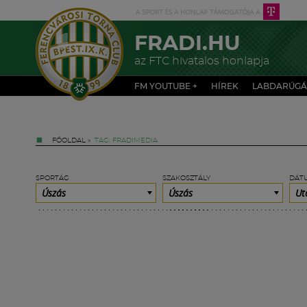
FRADI.HU
az FTC hivatalos honlapja
FM YOUTUBE +
HÍREK
LABDARÚGÁ
FŐOLDAL
»
TAG: FRADIMEDIA
SPORTÁG
SZAKOSZTÁLY
DÁT
Úszás
Úszás
Ut