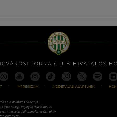
NCVÁROSI TORNA CLUB HIVATALOS H
T
IMPRESSZUM
MODERÁLÁSI ALAPELVEK
HON
rna Club hivatalos honlapja
tó írott és képi anyagok csak a forrás
vel, internetes felhasználás esetén aktív
ználhatóak fel.