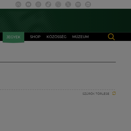
SHOP
KÖZÖSSÉG
MÚZEUM
JEGYEK
SZŰRŐK TÖRLÉSE