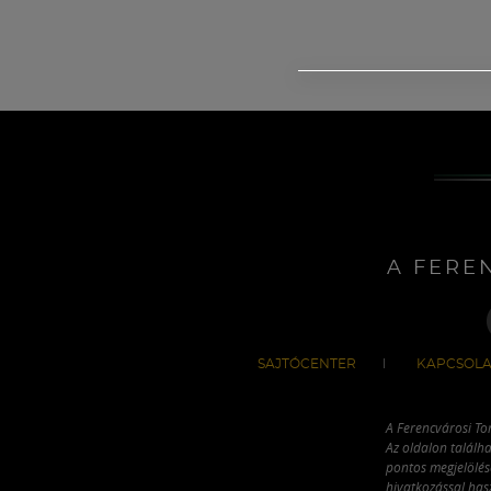
A FERE
SAJTÓCENTER
KAPCSOLA
A Ferencvárosi To
Az oldalon találha
pontos megjelölésé
hivatkozással has