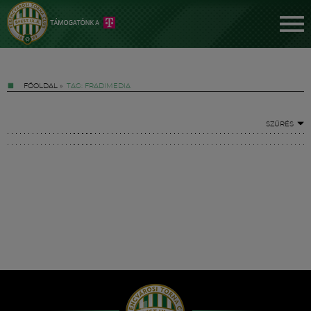
FŐOLDAL
»
TAG: FRADIMEDIA
SZŰRÉS
Jegyek
FM YouTube +
Hírek