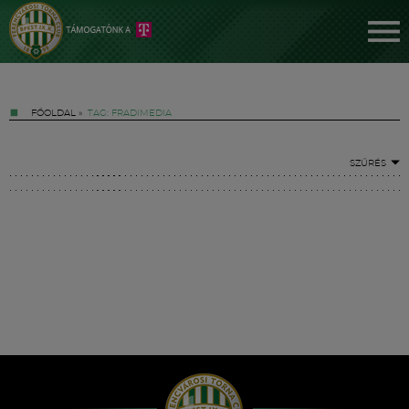
FŐOLDAL
»
TAG: FRADIMEDIA
SZŰRÉS
Jegyek
FM YouTube +
Hírek