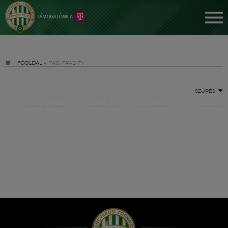
FŐOLDAL
»
TAG: FRADITV
SZŰRÉS
Jegyek
FM YouTube +
Hírek