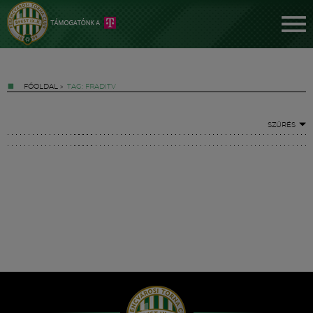
FŐOLDAL
»
TAG: FRADITV
SZŰRÉS
Jegyek
FM YouTube +
Hírek