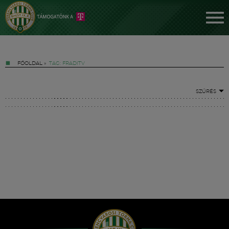
FŐOLDAL
»
TAG: FRADITV
SZŰRÉS
Jegyek
FM YouTube +
Hírek