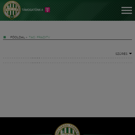
FŐOLDAL
»
TAG: FRADITV
SZŰRÉS
Jegyek
FM YouTube +
Hírek