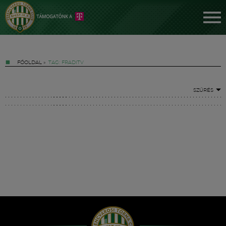
FŐOLDAL
»
TAG: FRADITV
SZŰRÉS
Jegyek
FM YouTube +
Hírek