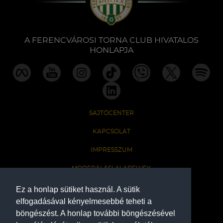
Labdarúgás
Szakosztályok
A FERENCVÁROSI TORNA CLUB HIVATALOS
HONLAPJA
Meccscenter
Klub
SAJTÓCENTER
Szolgáltatások
KAPCSOLAT
IMPRESSZUM
Shop
MODERÁLÁSI ALAPELVEK
HONLAP ADATKEZELÉSI TÁJÉKOZTATÓ
Ez a honlap sütiket használ. A sütik
Közösség
elfogadásával kényelmesebbé teheti a
böngészést. A honlap további böngészésével
A Ferencvárosi Torna Club hivatalos honlapja