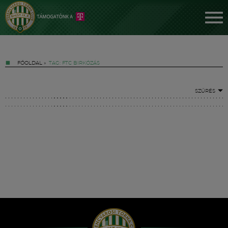
FŐOLDAL
»
TAG: FTC BIRKÓZÁS
SZŰRÉS
Jegyek
FM YouTube +
Hírek