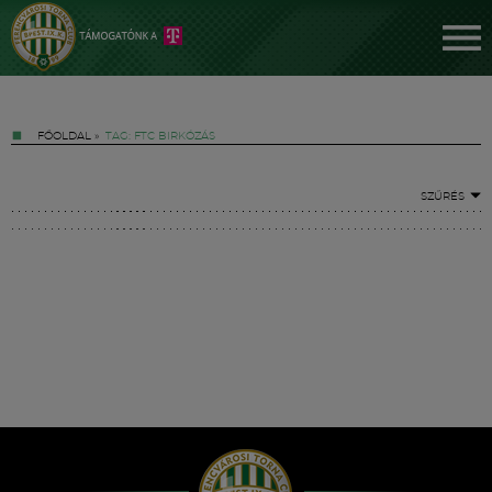
FŐOLDAL
»
TAG: FTC BIRKÓZÁS
SZŰRÉS
Jegyek
FM YouTube +
Hírek