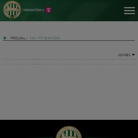
FŐOLDAL
»
TAG: FTC BIRKÓZÁS
SZŰRÉS
Jegyek
FM YouTube +
Hírek