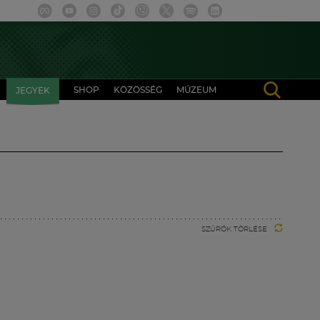
SHOP
KÖZÖSSÉG
MÚZEUM
JEGYEK
SZŰRŐK TÖRLÉSE