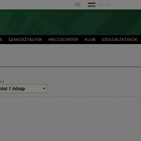
MAGYAR
S
SZAKOSZTÁLYOK
MECCSCENTER
KLUB
SZOLGÁLTATÁSOK
UM
olsó 1 hónap