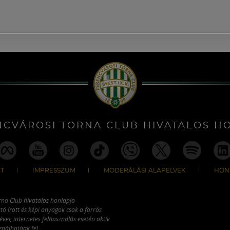
NCVÁROSI TORNA CLUB HIVATALOS H
T
IMPRESSZUM
MODERÁLÁSI ALAPELVEK
HON
rna Club hivatalos honlapja
tó írott és képi anyagok csak a forrás
vel, internetes felhasználás esetén aktív
ználhatóak fel.