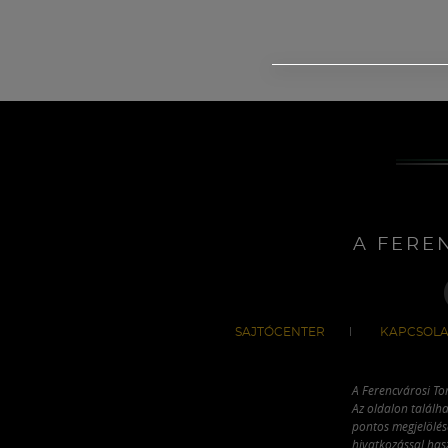
A FERE
SAJTÓCENTER
KAPCSOLA
A Ferencvárosi To
Az oldalon találha
pontos megjelölésé
hivatkozással has