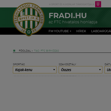
FRADI.HU
az FTC hivatalos honlapja
FM YOUTUBE +
HÍREK
LABDARÚGÁ
FŐOLDAL
»
TAG: FTC BIRKÓZÁS
SPORTÁG
SZAKOSZTÁLY
DÁT
Kajak-kenu
Összes
Ut