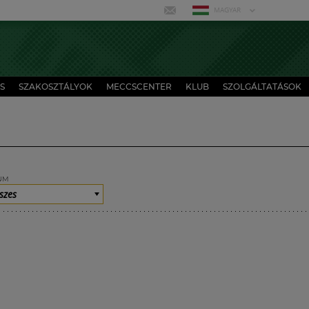
MAGYAR
S
SZAKOSZTÁLYOK
MECCSCENTER
KLUB
SZOLGÁLTATÁSOK
UM
szes