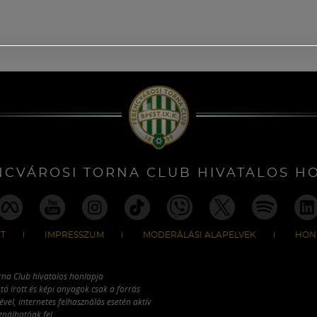
NCVÁROSI TORNA CLUB HIVATALOS H
T
IMPRESSZUM
MODERÁLÁSI ALAPELVEK
HON
rna Club hivatalos honlapja
tó írott és képi anyagok csak a forrás
vel, internetes felhasználás esetén aktív
ználhatóak fel.