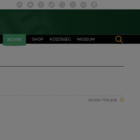
SHOP
KÖZÖSSÉG
MÚZEUM
JEGYEK
SZŰRŐK TÖRLÉSE