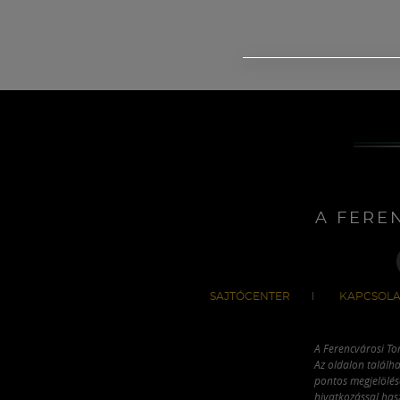
A FERE
SAJTÓCENTER
KAPCSOLA
A Ferencvárosi To
Az oldalon találha
pontos megjelölésé
hivatkozással has