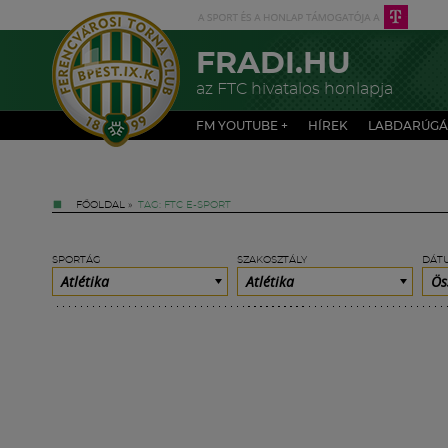
FRADI.HU
az FTC hivatalos honlapja
FM YOUTUBE +
HÍREK
LABDARÚGÁ
FŐOLDAL
»
TAG: FTC E-SPORT
SPORTÁG
SZAKOSZTÁLY
DÁT
Atlétika
Atlétika
Ös