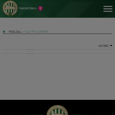
FŐOLDAL
»
TAG: FTC E-SPORT
SZŰRÉS
Jegyek
FM YouTube +
Hírek