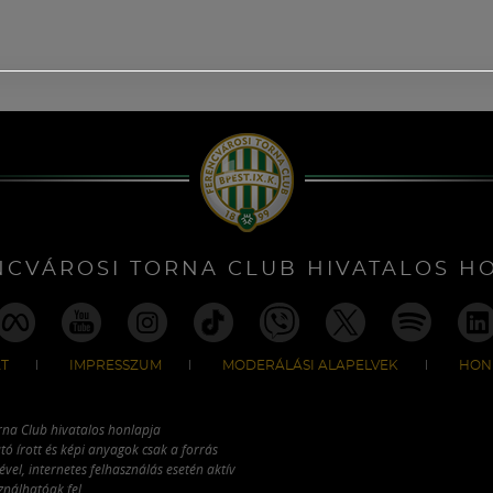
NCVÁROSI TORNA CLUB HIVATALOS H
T
IMPRESSZUM
MODERÁLÁSI ALAPELVEK
HON
rna Club hivatalos honlapja
tó írott és képi anyagok csak a forrás
vel, internetes felhasználás esetén aktív
ználhatóak fel.