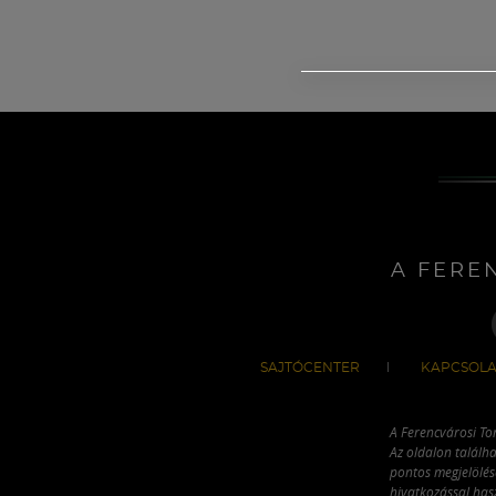
A FERE
SAJTÓCENTER
KAPCSOLA
A Ferencvárosi To
Az oldalon találha
pontos megjelölésé
hivatkozással has