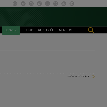
SHOP
KÖZÖSSÉG
MÚZEUM
JEGYEK
SZŰRŐK TÖRLÉSE