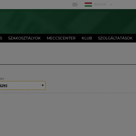
MAGYAR
S
SZAKOSZTÁLYOK
MECCSCENTER
KLUB
SZOLGÁLTATÁSOK
UM
szes