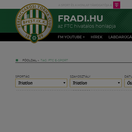
FRADI.HU
az FTC hivatalos honlapja
FM YOUTUBE +
HÍREK
LABDARÚGÁ
FŐOLDAL
»
TAG: FTC E-SPORT
SPORTÁG
SZAKOSZTÁLY
DÁT
Triatlon
Triatlon
Ös