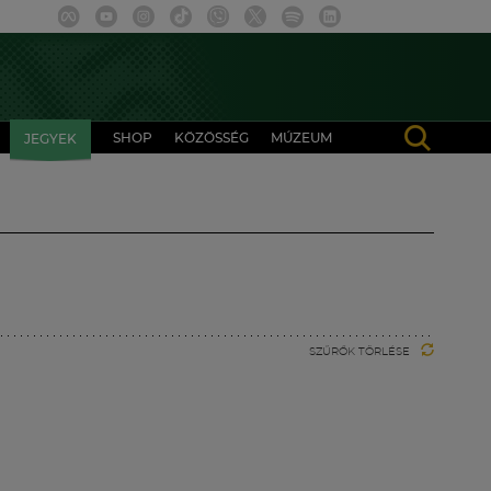
SHOP
KÖZÖSSÉG
MÚZEUM
JEGYEK
SZŰRŐK TÖRLÉSE