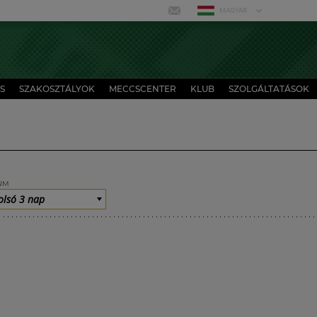
MAGYAR
S
SZAKOSZTÁLYOK
MECCSCENTER
KLUB
SZOLGÁLTATÁSOK
UM
olsó 3 nap