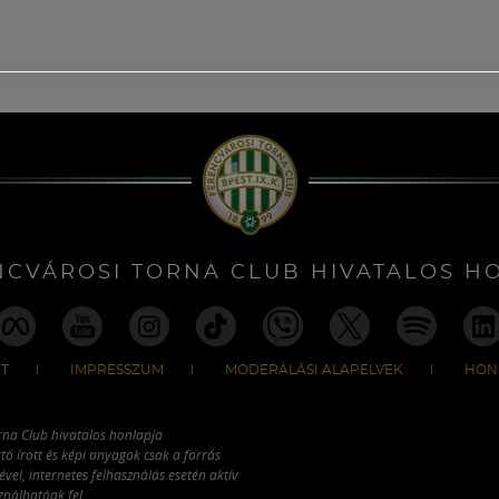
NCVÁROSI TORNA CLUB HIVATALOS H
T
IMPRESSZUM
MODERÁLÁSI ALAPELVEK
HON
rna Club hivatalos honlapja
tó írott és képi anyagok csak a forrás
vel, internetes felhasználás esetén aktív
ználhatóak fel.