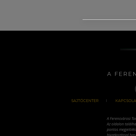
A FERE
SAJTÓCENTER
KAPCSOLA
A Ferencvárosi To
Az oldalon találha
pontos megjelölésé
hivatkozással has