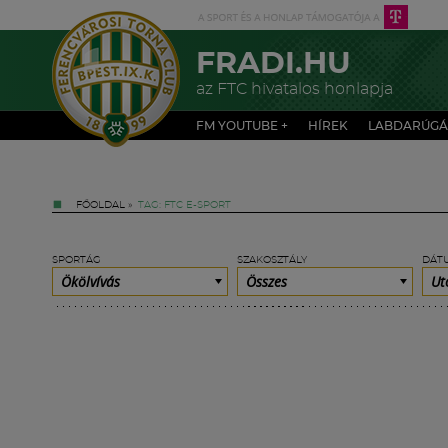
FRADI.HU
az FTC hivatalos honlapja
FM YOUTUBE +
HÍREK
LABDARÚGÁ
FŐOLDAL
»
TAG: FTC E-SPORT
SPORTÁG
SZAKOSZTÁLY
DÁT
Ökölvívás
Összes
Ut