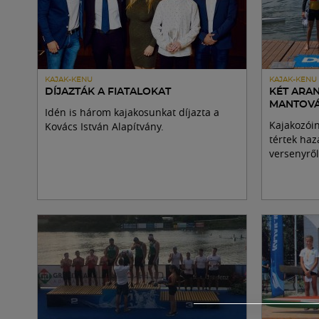
KAJAK-KENU
KAJAK-KENU
DÍJAZTÁK A FIATALOKAT
KÉT ARA
MANTOV
Idén is három kajakosunkat díjazta a
Kajakozói
Kovács István Alapítvány.
tértek haz
versenyről