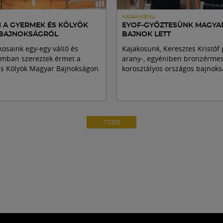
KAJAK-KENU
M A GYERMEK ÉS KÖLYÖK
EYOF-GYŐZTESÜNK MAGYA
BAJNOKSÁGRÓL
BAJNOK LETT
akosaink egy-egy váltó és
Kajakosunk, Keresztes Kristóf
ámban szereztek érmet a
arany-, egyéniben bronzérmes 
s Kölyök Magyar Bajnokságon.
korosztályos országos bajnoks
TÖBB