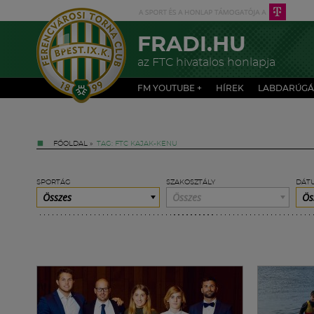
FRADI.HU
az FTC hivatalos honlapja
FM YOUTUBE +
HÍREK
LABDARÚGÁ
FŐOLDAL
»
TAG: FTC KAJAK-KENU
SPORTÁG
SZAKOSZTÁLY
DÁT
Összes
Összes
Ös