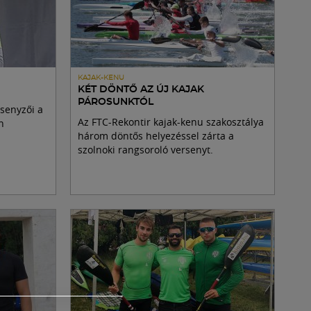
KAJAK-KENU
KÉT DÖNTŐ AZ ÚJ KAJAK
PÁROSUNKTÓL
senyzői a
Az FTC-Rekontir kajak-kenu szakosztálya
n
három döntős helyezéssel zárta a
szolnoki rangsoroló versenyt.