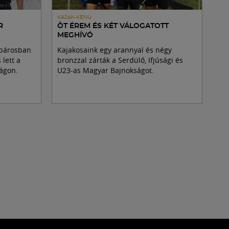
KAJAK-KENU
R
ÖT ÉREM ÉS KÉT VÁLOGATOTT
MEGHÍVÓ
 párosban
Kajakosaink egy arannyal és négy
lett a
bronzzal zárták a Serdülő, Ifjúsági és
ágon.
U23-as Magyar Bajnokságot.