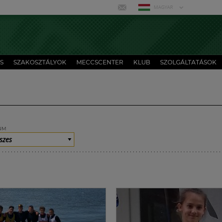
MAGYAR
S
SZAKOSZTÁLYOK
MECCSCENTER
KLUB
SZOLGÁLTATÁSOK
UM
szes