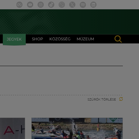
SHOP
KÖZÖSSÉG
MÚZEUM
JEGYEK
SZŰRŐK TÖRLÉSE