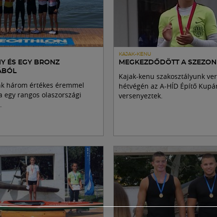
KAJAK-KENU
NY ÉS EGY BRONZ
MEGKEZDŐDÖTT A SZEZON
ÁBÓL
Kajak-kenu szakosztályunk ver
nk három értékes éremmel
hétvégén az A-HÍD Építő Kupá
a egy rangos olaszországi
versenyeztek.
.