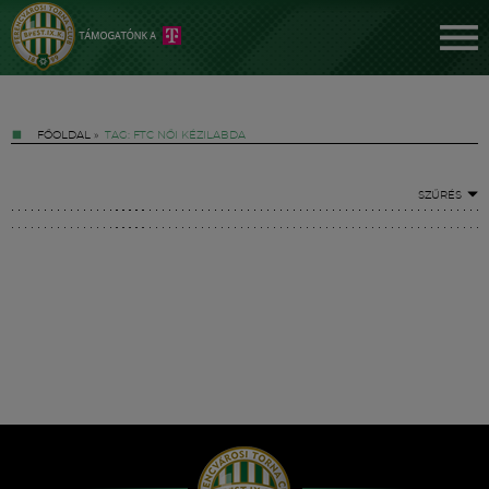
FŐOLDAL
»
TAG: FTC NŐI KÉZILABDA
SZŰRÉS
Jegyek
FM YouTube +
Hírek