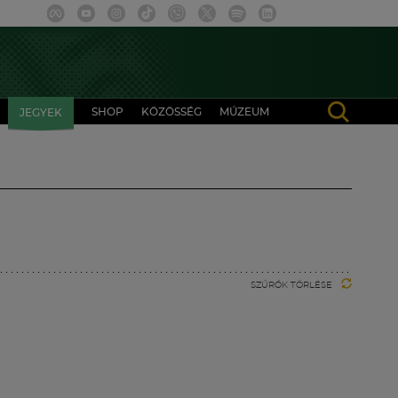
SHOP
KÖZÖSSÉG
MÚZEUM
JEGYEK
SZŰRŐK TÖRLÉSE