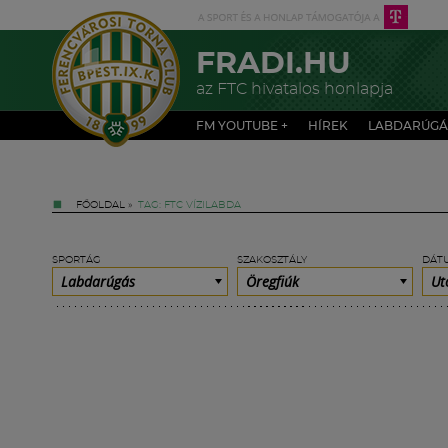
FRADI.HU
az FTC hivatalos honlapja
FM YOUTUBE +
HÍREK
LABDARÚGÁ
FŐOLDAL
»
TAG: FTC VÍZILABDA
SPORTÁG
SZAKOSZTÁLY
DÁT
Labdarúgás
Öregfiúk
Ut