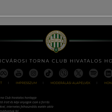
NCVÁROSI TORNA CLUB HIVATALOS H
T
IMPRESSZUM
MODERÁLÁSI ALAPELVEK
HON
rna Club hivatalos honlapja
tó írott és képi anyagok csak a forrás
vel, internetes felhasználás esetén aktív
ználhatóak fel.