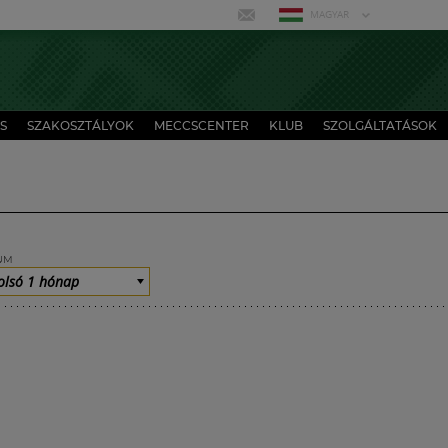
MAGYAR
S
SZAKOSZTÁLYOK
MECCSCENTER
KLUB
SZOLGÁLTATÁSOK
UM
olsó 1 hónap