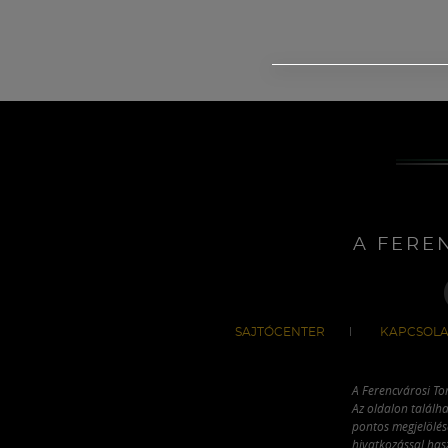
A FERE
SAJTÓCENTER
KAPCSOLA
A Ferencvárosi To
Az oldalon találha
pontos megjelölésé
hivatkozással has