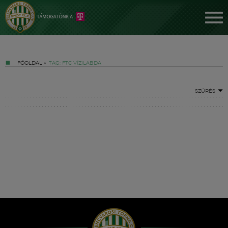
FŐOLDAL
»
TAG: FTC VÍZILABDA
SZŰRÉS
Jegyek
FM YouTube +
Hírek