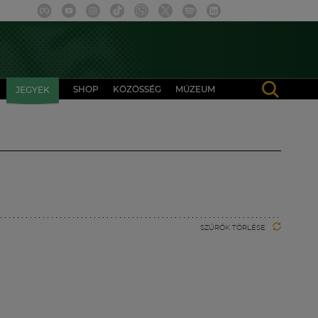
SHOP
KÖZÖSSÉG
MÚZEUM
JEGYEK
SZŰRŐK TÖRLÉSE