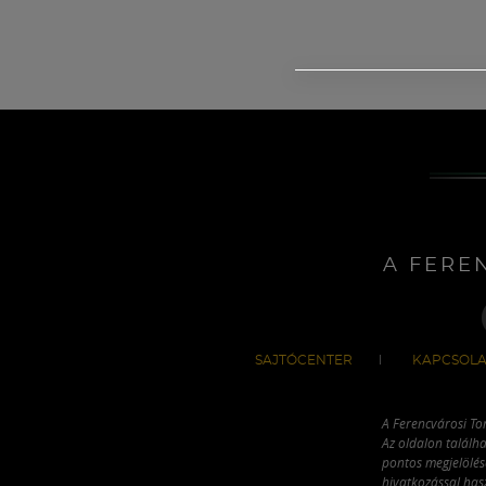
A FERE
SAJTÓCENTER
KAPCSOLA
A Ferencvárosi To
Az oldalon találha
pontos megjelölésé
hivatkozással has