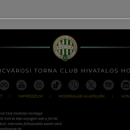
NCVÁROSI TORNA CLUB HIVATALOS H
T
IMPRESSZUM
MODERÁLÁSI ALAPELVEK
HON
rna Club hivatalos honlapja
tó írott és képi anyagok csak a forrás
vel, internetes felhasználás esetén aktív
ználhatóak fel.