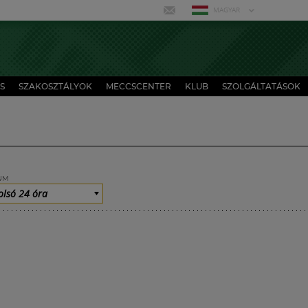
MAGYAR
S
SZAKOSZTÁLYOK
MECCSCENTER
KLUB
SZOLGÁLTATÁSOK
UM
olsó 24 óra