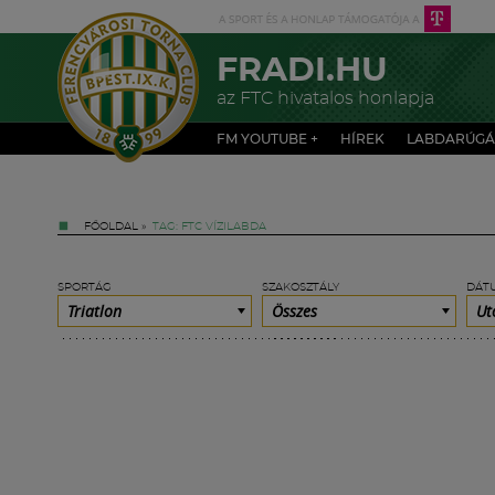
FRADI.HU
az FTC hivatalos honlapja
FM YOUTUBE +
HÍREK
LABDARÚGÁ
FŐOLDAL
»
TAG: FTC VÍZILABDA
SPORTÁG
SZAKOSZTÁLY
DÁT
Triatlon
Összes
Ut