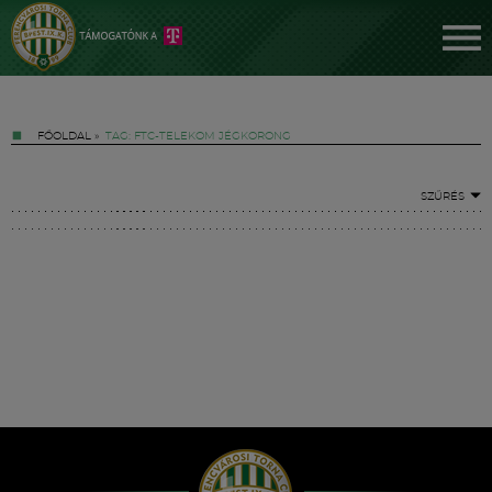
FŐOLDAL
»
TAG: FTC-TELEKOM JÉGKORONG
SZŰRÉS
Jegyek
FM YouTube +
Hírek