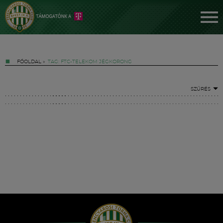
FŐOLDAL
»
TAG: FTC-TELEKOM JÉGKORONG
SZŰRÉS
Jegyek
FM YouTube +
Hírek