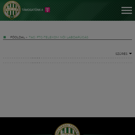
FŐOLDAL
»
TAG: FTC-TELEKOM NŐI LABDARÚGÁS
SZŰRÉS
Jegyek
FM YouTube +
Hírek