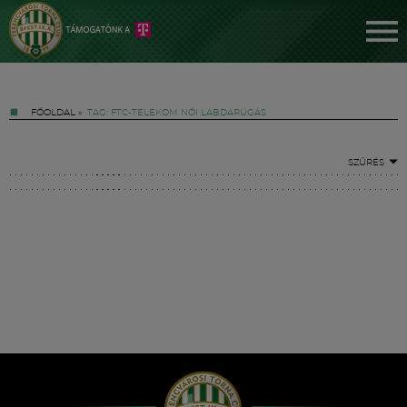
FŐOLDAL
»
TAG: FTC-TELEKOM NŐI LABDARÚGÁS
SZŰRÉS
Jegyek
FM YouTube +
Hírek