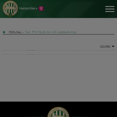
FŐOLDAL
»
TAG: FTC-TELEKOM NŐI LABDARÚGÁS
SZŰRÉS
Jegyek
FM YouTube +
Hírek