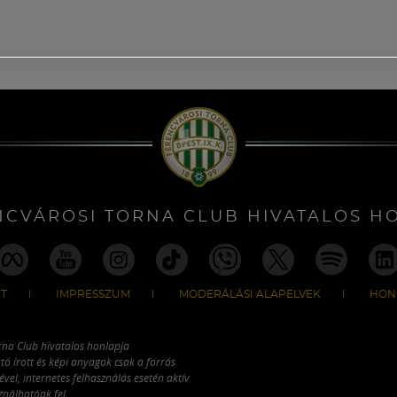
NCVÁROSI TORNA CLUB HIVATALOS H
T
IMPRESSZUM
MODERÁLÁSI ALAPELVEK
HON
rna Club hivatalos honlapja
tó írott és képi anyagok csak a forrás
vel, internetes felhasználás esetén aktív
ználhatóak fel.