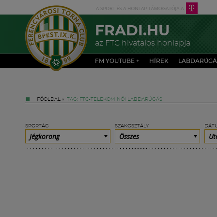
FRADI.HU
az FTC hivatalos honlapja
FM YOUTUBE +
HÍREK
LABDARÚGÁ
FŐOLDAL
»
TAG: FTC-TELEKOM NŐI LABDARÚGÁS
SPORTÁG
SZAKOSZTÁLY
DÁT
Jégkorong
Összes
Ut