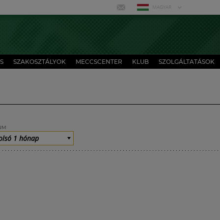
MAGYAR
S
SZAKOSZTÁLYOK
MECCSCENTER
KLUB
SZOLGÁLTATÁSOK
UM
olsó 1 hónap