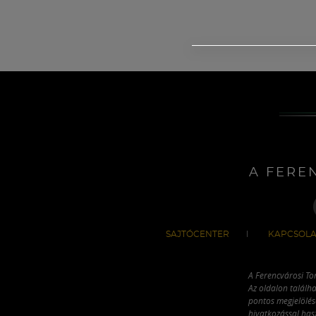
A FERE
SAJTÓCENTER
KAPCSOLA
A Ferencvárosi To
Az oldalon találha
pontos megjelölésé
hivatkozással has