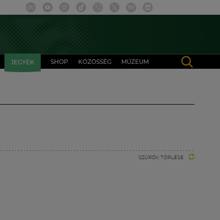
SHOP
KÖZÖSSÉG
MÚZEUM
JEGYEK
SZŰRŐK TÖRLÉSE