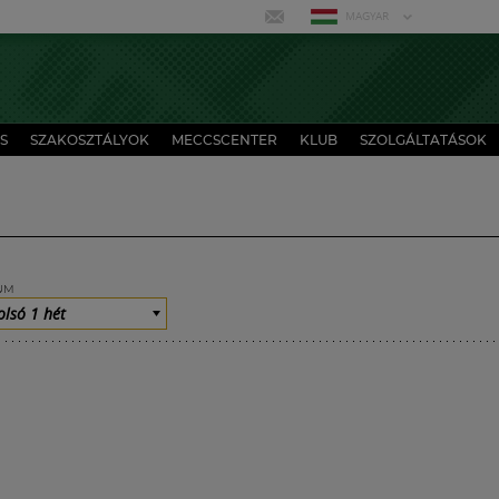
MAGYAR
S
SZAKOSZTÁLYOK
MECCSCENTER
KLUB
SZOLGÁLTATÁSOK
UM
olsó 1 hét