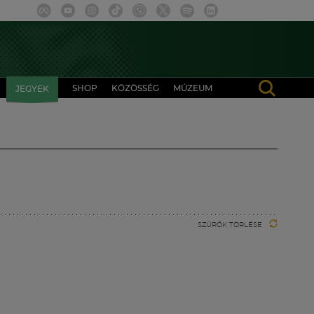
SHOP
KÖZÖSSÉG
MÚZEUM
JEGYEK
SZŰRŐK TÖRLÉSE