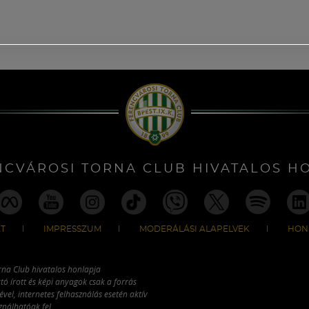
NCVÁROSI TORNA CLUB HIVATALOS H
T
IMPRESSZUM
MODERÁLÁSI ALAPELVEK
HON
rna Club hivatalos honlapja
tó írott és képi anyagok csak a forrás
vel, internetes felhasználás esetén aktív
ználhatóak fel.