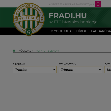
FRADI.HU
az FTC hivatalos honlapja
FM YOUTUBE +
HÍREK
LABDARÚGÁ
FŐOLDAL
»
TAG: FTC-TELEKOM
SPORTÁG
SZAKOSZTÁLY
DÁT
Triatlon
Triatlon
Ut