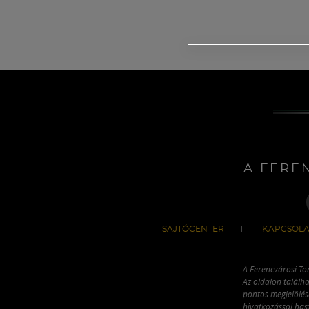
A FERE
SAJTÓCENTER
KAPCSOLA
A Ferencvárosi To
Az oldalon találha
pontos megjelölésé
hivatkozással has