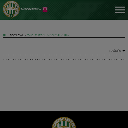
FŐOLDAL
»
TAG: FUTSAL MAGYAR KUPA
SZŰRÉS
Jegyek
FM YouTube +
Hírek