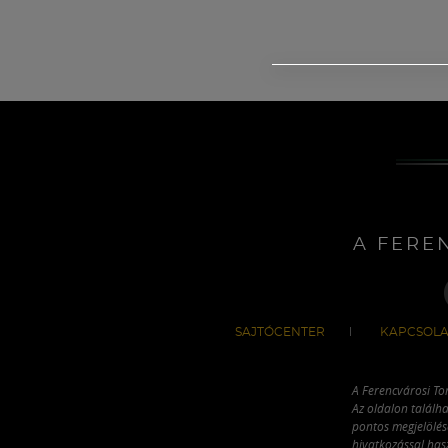
A FERE
SAJTÓCENTER
KAPCSOLA
A Ferencvárosi To
Az oldalon találha
pontos megjelölésé
hivatkozással has