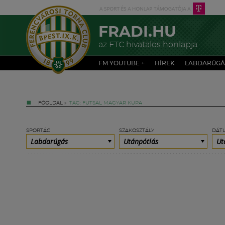
FRADI.HU
az FTC hivatalos honlapja
FM YOUTUBE +
HÍREK
LABDARÚGÁ
FŐOLDAL
»
TAG: FUTSAL MAGYAR KUPA
SPORTÁG
SZAKOSZTÁLY
DÁT
Labdarúgás
Utánpótlás
Ut