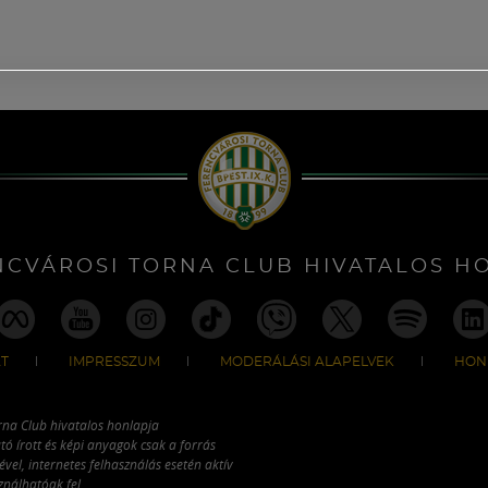
NCVÁROSI TORNA CLUB HIVATALOS H
T
IMPRESSZUM
MODERÁLÁSI ALAPELVEK
HON
rna Club hivatalos honlapja
tó írott és képi anyagok csak a forrás
vel, internetes felhasználás esetén aktív
ználhatóak fel.