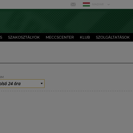
MAGYAR
S
SZAKOSZTÁLYOK
MECCSCENTER
KLUB
SZOLGÁLTATÁSOK
UM
olsó 24 óra