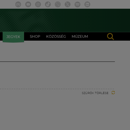
SHOP
KÖZÖSSÉG
MÚZEUM
JEGYEK
SZŰRŐK TÖRLÉSE