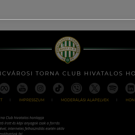
NCVÁROSI TORNA CLUB HIVATALOS H
T
IMPRESSZUM
MODERÁLÁSI ALAPELVEK
HON
rna Club hivatalos honlapja
tó írott és képi anyagok csak a forrás
vel, internetes felhasználás esetén aktív
ználhatóak fel.