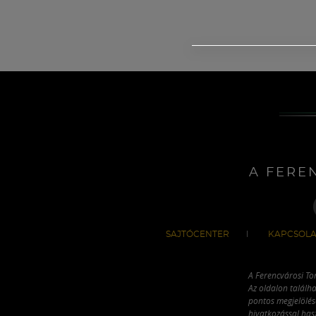
A FERE
SAJTÓCENTER
KAPCSOLA
A Ferencvárosi To
Az oldalon találha
pontos megjelölésé
hivatkozással has