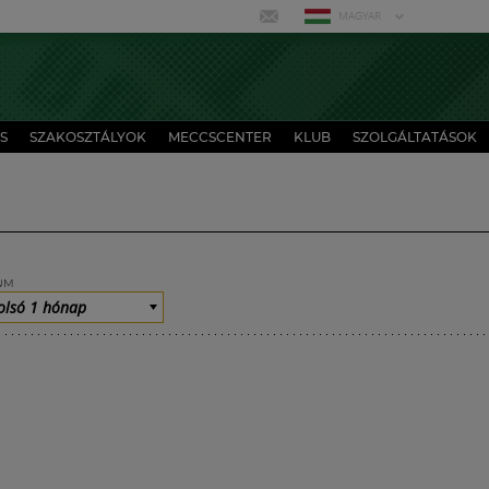
MAGYAR
S
SZAKOSZTÁLYOK
MECCSCENTER
KLUB
SZOLGÁLTATÁSOK
UM
olsó 1 hónap