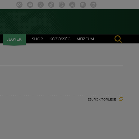
SHOP
KÖZÖSSÉG
MÚZEUM
JEGYEK
SZŰRŐK TÖRLÉSE