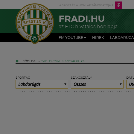
FRADI.HU
az FTC hivatalos honlapja
FM YOUTUBE +
HÍREK
LABDARÚGÁ
FŐOLDAL
»
TAG: FUTSAL MAGYAR KUPA
SPORTÁG
SZAKOSZTÁLY
DÁT
Labdarúgás
Összes
Ut