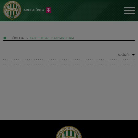
FŐOLDAL
»
TAG: FUTSAL MAGYAR KUPA
SZŰRÉS
Jegyek
FM YouTube +
Hírek