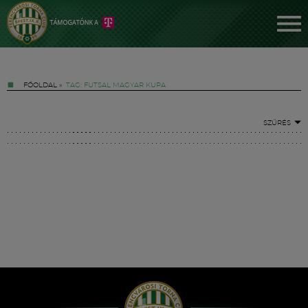
FŐOLDAL
»
TAG: FUTSAL MAGYAR KUPA
SZŰRÉS
Jegyek
FM YouTube +
Hírek