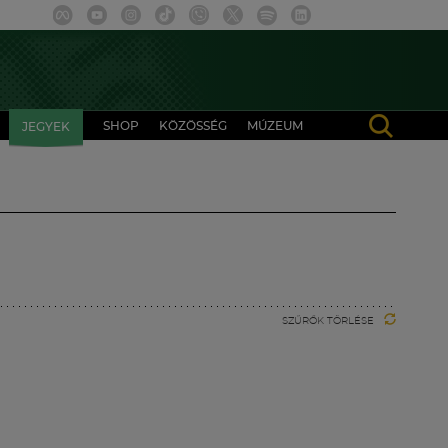
SHOP
KÖZÖSSÉG
MÚZEUM
JEGYEK
SZŰRŐK TÖRLÉSE