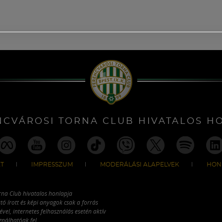
NCVÁROSI TORNA CLUB HIVATALOS H
T
IMPRESSZUM
MODERÁLÁSI ALAPELVEK
HON
rna Club hivatalos honlapja
tó írott és képi anyagok csak a forrás
vel, internetes felhasználás esetén aktív
ználhatóak fel.