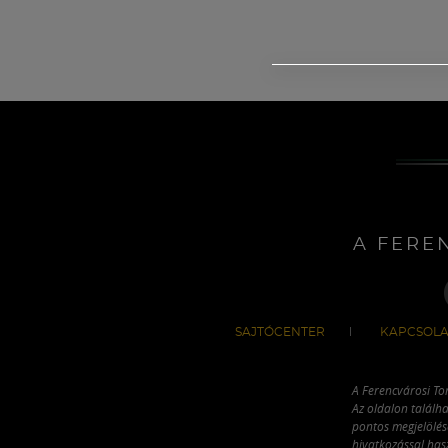
A FERE
SAJTÓCENTER
KAPCSOLA
A Ferencvárosi To
Az oldalon találha
pontos megjelölésé
hivatkozással has