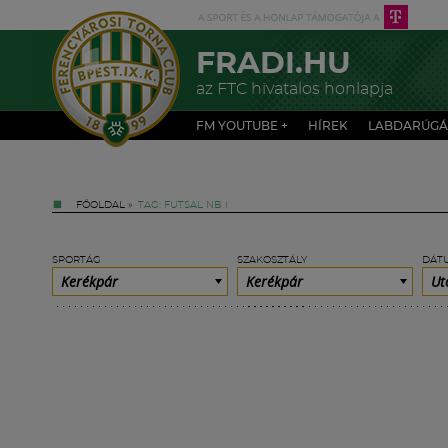
FRADI.HU
az FTC hivatalos honlapja
FM YOUTUBE +
HÍREK
LABDARÚGÁ
FŐOLDAL
»
TAG: FUTSAL NB I
SPORTÁG
SZAKOSZTÁLY
DÁT
Kerékpár
Kerékpár
Ut