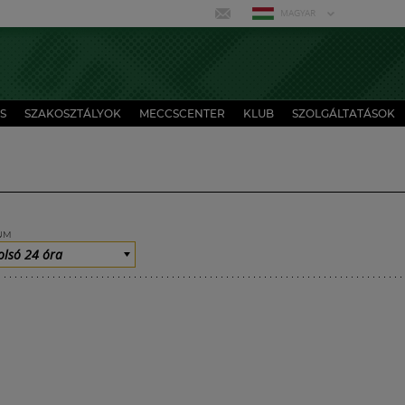
MAGYAR
S
SZAKOSZTÁLYOK
MECCSCENTER
KLUB
SZOLGÁLTATÁSOK
UM
olsó 24 óra