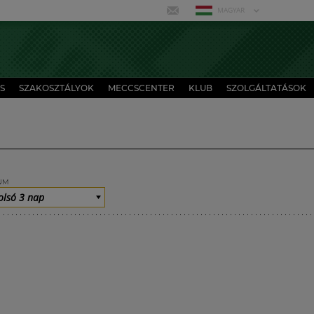
MAGYAR
S
SZAKOSZTÁLYOK
MECCSCENTER
KLUB
SZOLGÁLTATÁSOK
UM
olsó 3 nap