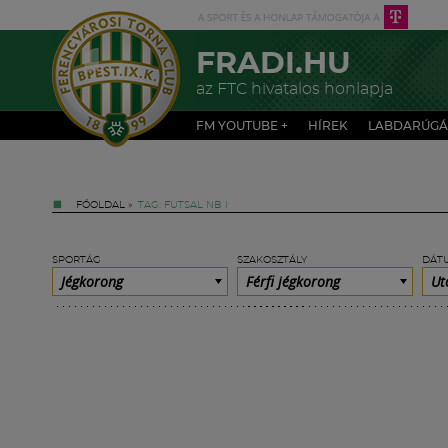
FRADI.HU
az FTC hivatalos honlapja
FM YOUTUBE +
HÍREK
LABDARÚGÁ
FŐOLDAL
»
TAG: FUTSAL NB I
SPORTÁG
SZAKOSZTÁLY
DÁT
Jégkorong
Férfi jégkorong
Ut