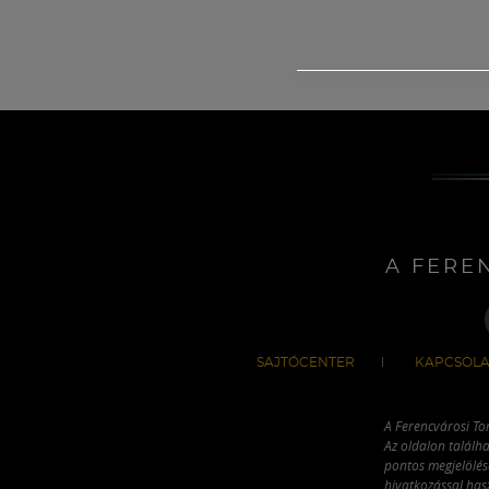
A FERE
SAJTÓCENTER
KAPCSOLA
A Ferencvárosi To
Az oldalon találha
pontos megjelölésé
hivatkozással has