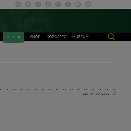
SHOP
KÖZÖSSÉG
MÚZEUM
JEGYEK
SZŰRŐK TÖRLÉSE