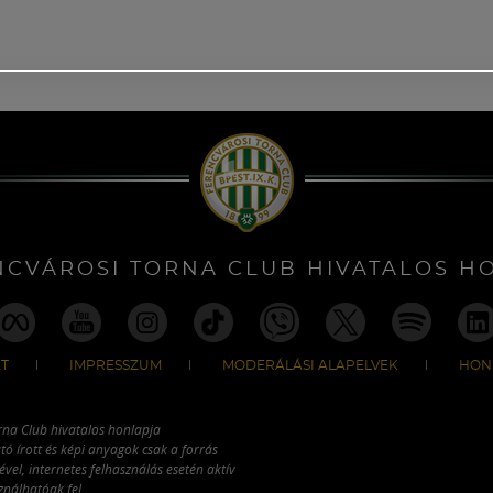
NCVÁROSI TORNA CLUB HIVATALOS H
T
IMPRESSZUM
MODERÁLÁSI ALAPELVEK
HON
rna Club hivatalos honlapja
tó írott és képi anyagok csak a forrás
vel, internetes felhasználás esetén aktív
ználhatóak fel.