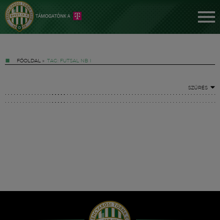
FŐOLDAL
»
TAG: FUTSAL NB I
SZŰRÉS
Jegyek
FM YouTube +
Hírek