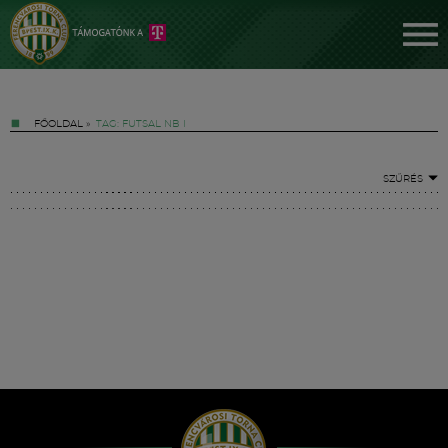
FŐOLDAL
»
TAG: FUTSAL NB I
SZŰRÉS
Jegyek
FM YouTube +
Hírek