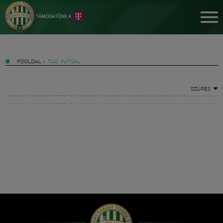
FŐOLDAL
»
TAG: FUTSAL
SZŰRÉS
Jegyek
FM YouTube +
Hírek