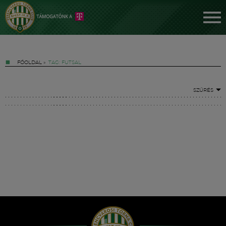
FŐOLDAL
»
TAG: FUTSAL
SZŰRÉS
Jegyek
FM YouTube +
Hírek