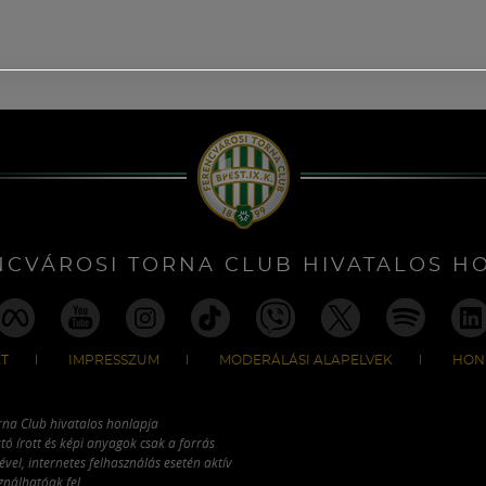
NCVÁROSI TORNA CLUB HIVATALOS H
T
IMPRESSZUM
MODERÁLÁSI ALAPELVEK
HON
rna Club hivatalos honlapja
tó írott és képi anyagok csak a forrás
vel, internetes felhasználás esetén aktív
ználhatóak fel.