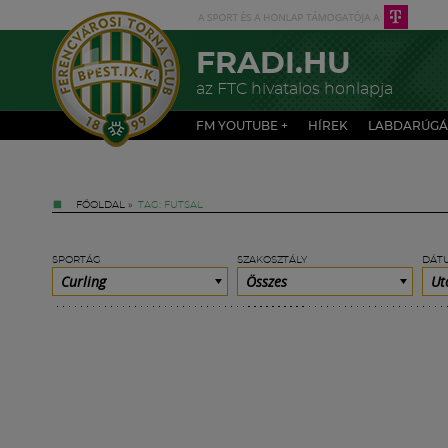
FRADI.HU
az FTC hivatalos honlapja
FM YOUTUBE +
HÍREK
LABDARÚGÁ
FŐOLDAL
»
TAG: FUTSAL
SPORTÁG
SZAKOSZTÁLY
DÁT
Curling
Összes
Ut