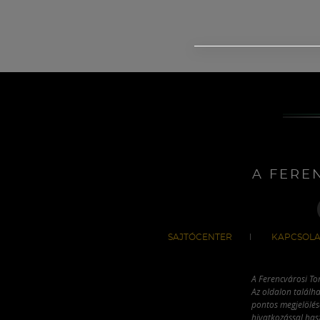
A FERE
SAJTÓCENTER
KAPCSOLA
A Ferencvárosi To
Az oldalon találha
pontos megjelölésé
hivatkozással has