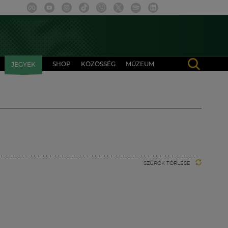
SHOP
KÖZÖSSÉG
MÚZEUM
JEGYEK
SZŰRŐK TÖRLÉSE