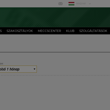
MAGYAR
S
SZAKOSZTÁLYOK
MECCSCENTER
KLUB
SZOLGÁLTATÁSOK
UM
olsó 1 hónap